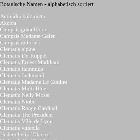
Botanische Namen - alphabetisch sortiert
Actinidia kolomicta
Akebia
Campsis grandiflora
Campsis Madame Galen
Campsis radicans
Clematis alpina
Clematis Dr. Ruppel
Clematis Ernest Markham
Clematis flammula
Clematis Jackmanii
Clematis Madame Le Coultre
Clematis Multi Blue
Clematis Nelly Moser
Clematis Niobe
Clematis Rouge Cardinal
Clematis The President
Clematis Ville de Lyon
Clematis viticella
Hedera helix ´Glacier´