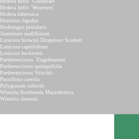
Hedera helix ´Goldheart´
Hedera helix ´Woerneri´
Hedera hibernica
Humulus lupulus
Hydrangea petiolaris
Jasminum nudiflorum
Lonicera brownii Dropmore Scarlett
Lonicera caprifolium
Lonicera heckrottii
Parthenocissus ´Engelmannii´
Parthenocissus quinquifolia
Parthenocissus Veitchii
Passiflora caerula
Polygonum aubertii
Wisteria floribunda Macrobotrys
Wisteria sinensis