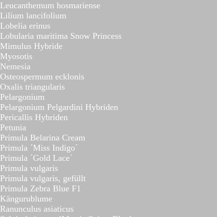
Leucanthemum hosmariense
Lilium lancifolium
Lobelia erinus
Lobularia maritima Snow Princess
Mimulus Hybride
Myosotis
Nemesia
Osteospermum ecklonis
Oxalis triangularis
Pelargonium
Pelargonium Pelgardini Hybriden
Pericallis Hybriden
Petunia
Primula Belarina Cream
Primula ´Miss Indigo´
Primula ´Gold Lace´
Primula vulgaris
Primula vulgaris, gefüllt
Primula Zebra Blue F1
Kängurublume
Ranunculus asiaticus