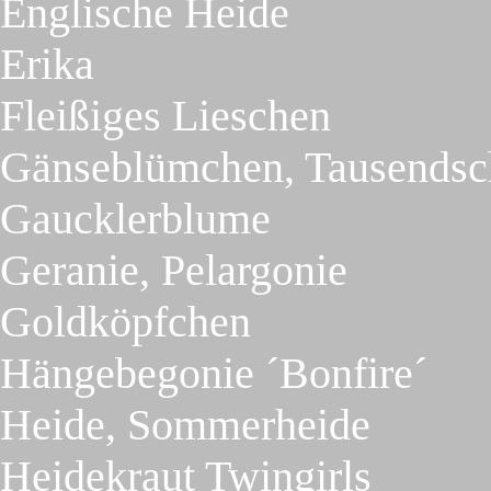
Englische Heide
Erika
Fleißiges Lieschen
Gänseblümchen, Tausends
Gaucklerblume
Geranie, Pelargonie
Goldköpfchen
Hängebegonie ´Bonfire´
Heide, Sommerheide
Heidekraut Twingirls