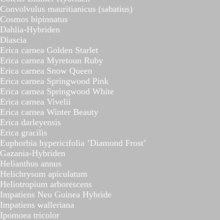
Convolvulus mauritianicus (sabatius)
Cosmos bipinnatus
Dahlia-Hybriden
Diascia
Erica carnea Golden Starlet
Erica carnea Myretoun Ruby
Erica carnea Snow Queen
Erica carnea Springwood Pink
Erica carnea Springwood White
Erica carnea Vivelii
Erica carnea Winter Beauty
Erica darleyensis
Erica gracilis
Euphorbia hypericifolia ’Diamond Frost’
Gazania-Hybriden
Helianthus annus
Helichrysum apiculatum
Heliotropium arborescens
Impatiens Neu Guinea Hybride
Impatiens walleriana
Ipomoea tricolor