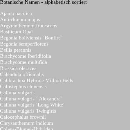
Botanische Namen - alphabetisch sortiert
Ajania pacifica
Antirrhinum majus
Argyranthemum frutescens
Basilicum Opal
Begonia boliviensis ´Bonfire´
Begonia semperflorens
Bellis perennis
Brachycome iberidifolia
Brachycome multifida
Brassica oleracea
Calendula officinalis
Calibrachoa Hybride Million Bells
Callistephus chinensis
Calluna vulgaris
Calluna vulagris ´ Alexandra´
Calluna vulgaris ´Long White´
Calluna vulgaris Twingirls
Calocephalus brownii
Chrysanthemum indicum
Coleus-Blumei-Hybriden