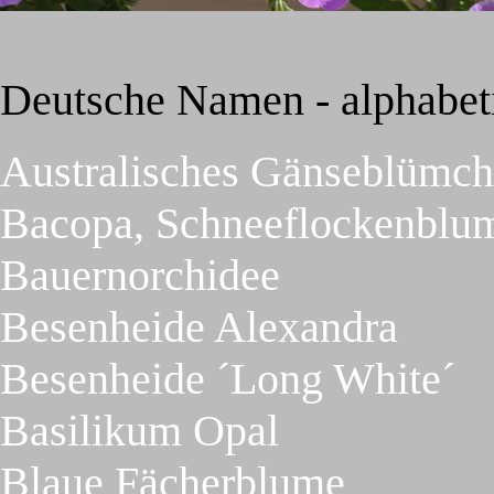
Deutsche Namen - alphabeti
Australisches Gänseblümc
Bacopa, Schneeflockenblu
Bauernorchidee
Besenheide Alexandra
Besenheide ´Long White´
Basilikum Opal
Blaue Fächerblume