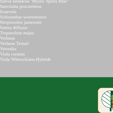
Salvia farinacea ’Mystic Spires Blue’
Sanvitalia procumbens
Scaevola
Schizanthus wisetonensis
Streptosolen jamesonii
Sutera diffusus
Tropaeolum majus
Verbena
Verbena Temari
Veronika
Viola cornuta
Viola Wittrockiana-Hybride