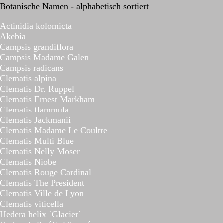
Botanische Namen - alphabetisch sortiert
Actinidia kolomicta
Akebia
Campsis grandiflora
Campsis Madame Galen
Campsis radicans
Clematis alpina
Clematis Dr. Ruppel
Clematis Ernest Markham
Clematis flammula
Clematis Jackmanii
Clematis Madame Le Coultre
Clematis Multi Blue
Clematis Nelly Moser
Clematis Niobe
Clematis Rouge Cardinal
Clematis The President
Clematis Ville de Lyon
Clematis viticella
Hedera helix ´Glacier´