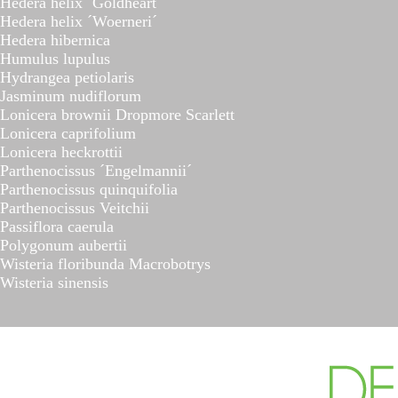
Hedera helix ´Goldheart´
Hedera helix ´Woerneri´
Hedera hibernica
Humulus lupulus
Hydrangea petiolaris
Jasminum nudiflorum
Lonicera brownii Dropmore Scarlett
Lonicera caprifolium
Lonicera heckrottii
Parthenocissus ´Engelmannii´
Parthenocissus quinquifolia
Parthenocissus Veitchii
Passiflora caerula
Polygonum aubertii
Wisteria floribunda Macrobotrys
Wisteria sinensis