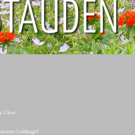
y Glow'
pactum Goldkugel'