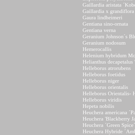
Gaillardia aristata ´Kob
Gaillardia x grandiflora
Gaura lindheimeri
Gentiana sino-ornata
Gentiana verna
Geranium Johnson´s Bl
Geranium nodosum
Hemerocallis
Helenium hybridum Mo
Helianthus decapetalus '
Helleborus atrorubens
Helleborus foetidus
Helleborus niger
Helleborus orientalis
Helleborus Orientalis- 
Helleborus viridis
Hepeta nobilis
Heuchera americana ´Pa
Heuchera 'Blackberry J
Heuchera ´Green Spice
Heuchera Hybride ´Am