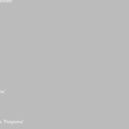
noides
ba´
 'Purpurea'