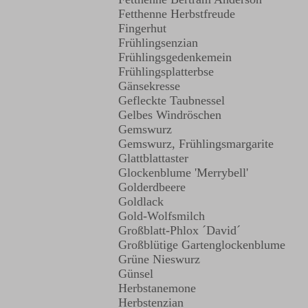
Fetthenne Herbstfreude
Fingerhut
Frühlingsenzian
Frühlingsgedenkemein
Frühlingsplatterbse
Gänsekresse
Gefleckte Taubnessel
Gelbes Windröschen
Gemswurz
Gemswurz, Frühlingsmargarite
Glattblattaster
Glockenblume 'Merrybell'
Golderdbeere
Goldlack
Gold-Wolfsmilch
Großblatt-Phlox ´David´
Großblütige Gartenglockenblume
Grüne Nieswurz
Günsel
Herbstanemone
Herbstenzian