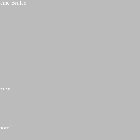
rème Bruleé´
ense
more`