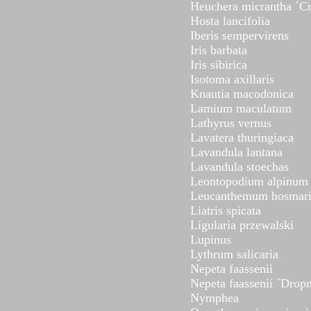
Heuchera micrantha ´C
Hosta lancifolia
Iberis sempervirens
Iris barbata
Iris sibirica
Isotoma axillaris
Knautia macodonica
Lamium maculatum
Lathyrus vernus
Lavatera thuringiaca
Lavandula lantana
Lavandula stoechas
Leontopodium alpinum
Leucanthemum hosmari
Liatris spicata
Ligularia przewalski
Lupinus
Lythrum salicaria
Nepeta faassenii
Nepeta faassenii ´Drop
Nymphea