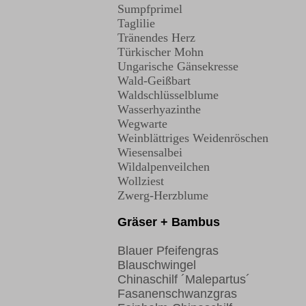
Sumpfprimel
Taglilie
Tränendes Herz
Türkischer Mohn
Ungarische Gänsekresse
Wald-Geißbart
Waldschlüsselblume
Wasserhyazinthe
Wegwarte
Weinblättriges Weidenröschen
Wiesensalbei
Wildalpenveilchen
Wollziest
Zwerg-Herzblume
Gräser + Bambus
Blauer Pfeifengras
Blauschwingel
Chinaschilf ´Malepartus´
Fasanenschwanzgras