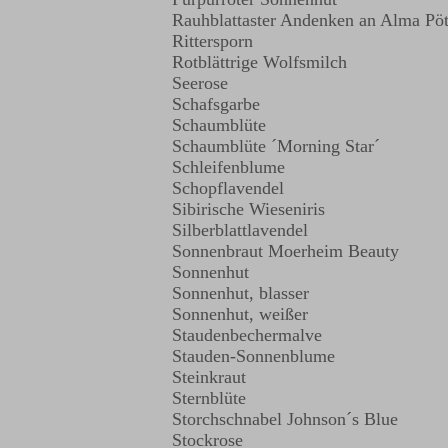
Rauhblattaster Andenken an Alma Pö
Rittersporn
Rotblättrige Wolfsmilch
Seerose
Schafsgarbe
Schaumblüte
Schaumblüte ´Morning Star´
Schleifenblume
Schopflavendel
Sibirische Wieseniris
Silberblattlavendel
Sonnenbraut Moerheim Beauty
Sonnenhut
Sonnenhut, blasser
Sonnenhut, weißer
Staudenbechermalve
Stauden-Sonnenblume
Steinkraut
Sternblüte
Storchschnabel Johnson´s Blue
Stockrose