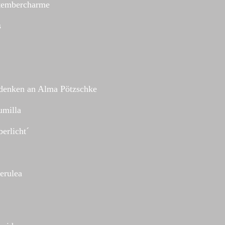
tembercharme
s
ndenken an Alma Pötzschke
umilla
berlicht´
erulea