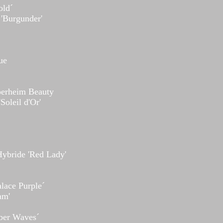
old´
 'Burgunder'
ue
erheim Beauty
Soleil d'Or'
Hybride 'Red Lady'
lace Purple´
am'
´
ber Waves´