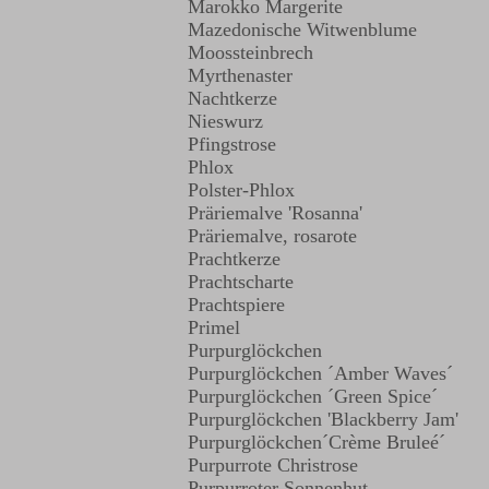
Marokko Margerite
Mazedonische Witwenblume
Moossteinbrech
Myrthenaster
Nachtkerze
Nieswurz
Pfingstrose
Phlox
Polster-Phlox
Präriemalve 'Rosanna'
Präriemalve, rosarote
Prachtkerze
Prachtscharte
Prachtspiere
Primel
Purpurglöckchen
Purpurglöckchen ´Amber Waves´
Purpurglöckchen ´Green Spice´
Purpurglöckchen 'Blackberry Jam'
Purpurglöckchen
´Crème Bruleé´
Purpurrote Christrose
Purpurroter Sonnenhut