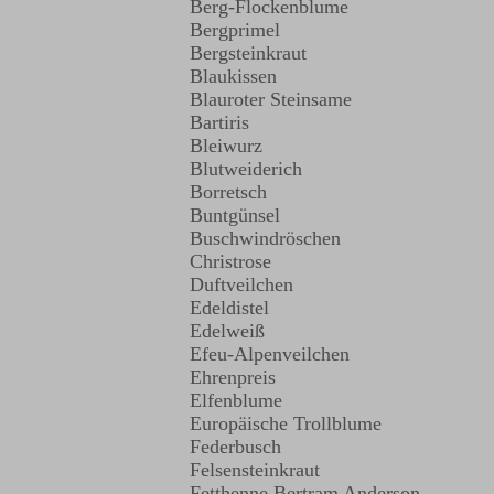
Berg-Flockenblume
Bergprimel
Bergsteinkraut
Blaukissen
Blauroter Steinsame
Bartiris
Bleiwurz
Blutweiderich
Borretsch
Buntgünsel
Buschwindröschen
Christrose
Duftveilchen
Edeldistel
Edelweiß
Efeu-Alpenveilchen
Ehrenpreis
Elfenblume
Europäische Trollblume
Federbusch
Felsensteinkraut
Fetthenne Bertram Anderson