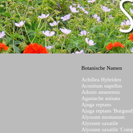
Botanische Namen
Achillea Hybriden
Aconitum napellus
Adonis amurensis
Agastache anisata
Ajuga reptans
Ajuga reptans 'Burgund
Alyssum montanum
Alyssum saxatile
Alyssum saxatile 'Com