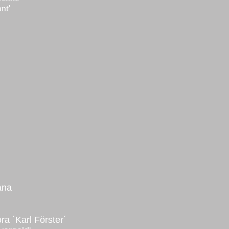
nt'
ana
ra ´Karl Förster´