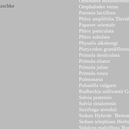
Oenothera missouriensi
tzschke
Omphalodes verna
Paeonia lactiflora
Phlox amplifolia 'David
Papaver orientale
Phlox paniculata
Phlox subulata
Physalis alkekengi
Platycodon grandiflorus
Primula denticulata
Primula eliator
Primula juliae
Primula rosea
Pulmonaria
Pulsatilla vulgaris
Rudbeckia sullivantii 
Salvia pratensis
Salvia sinaloensis
Saxifraga arendsii
Sedum Hybride ´Bertra
Sedum telephium Herbs
Sidalcea malviflora 'Ro