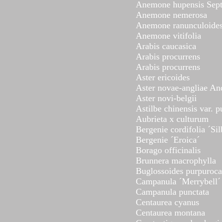
Anemone hupensis Sep
Anemone nemerosa
Anemone ranunculoide
Anemone vitifolia
Arabis caucasica
Arabis procurrens
Arabis procurrens
Aster ericoides
Aster novae-angliae A
Aster novi-belgii
Astilbe chinensis var. p
Aubrieta x culturum
Bergenie cordifolia ´Sil
Bergenie ´Eroica´
Borago officinalis
Brunnera macrophylla
Buglossoides purpuroca
Campanula ´Merrybell´
Campanula punctata
Centaurea cyanus
Centaurea montana