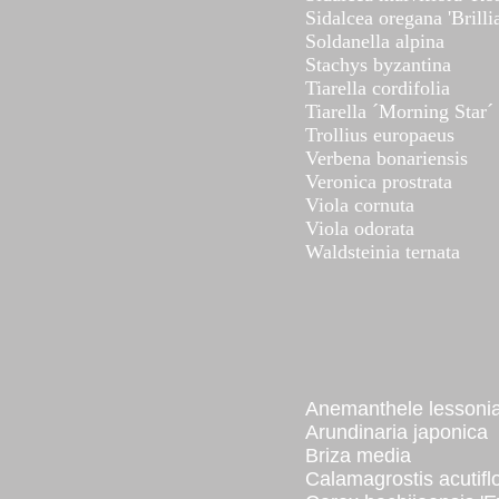
Sidalcea oregana 'Brillia
Soldanella alpina
Stachys byzantina
Tiarella cordifolia
Tiarella ´Morning Star´
Trollius europaeus
Verbena bonariensis
Veronica prostrata
Viola cornuta
Viola odorata
Waldsteinia ternata
Anemanthele lessoni
Arundinaria japonica
Briza media
Calamagrostis acutiflo