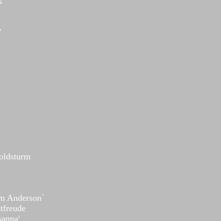
s
'
Goldsturm
m Anderson´
tfreude
sanna'