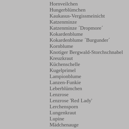
Hornveilchen
Hungerblümchen
Kaukasus-Vergissmeinicht
Katzenminze
Katzenminze ´Dropmore´
Kokardenblume
Kokardenblume ´Burgunder´
Kornblume
Knotiger Bergwald-Storchschnabel
Kreuzkraut
Küchenschelle
Kugelprimel
Lampionblume
Lanzen-Funkie
Leberblümchen
Lenzrose
Lenzrose 'Red Lady'
Lerchensporn
Lungenkraut
Lupine
Mädchenauge