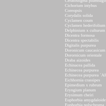
Ceratostigma plumbagi
Cichorium intybus
Coreopsis
Corydalis solida
Cyclamen coum
Cyclamen hederifolium
Delphinium x culturum
Dicentra formosa
Dicentra spectabilis
Digitalis purpurea
Doronicum caucasicum
Dorornicum orientale
Draba aizoides
Echinacea pallida
Echinecea purpurea
Echinecea purpurea ´Al
Eichhornia crassipes
Epimedium x rubrum
Eryngium planum
Erysimum cheiri
Euphorbia amygdaloides
Euphorbia polychroma