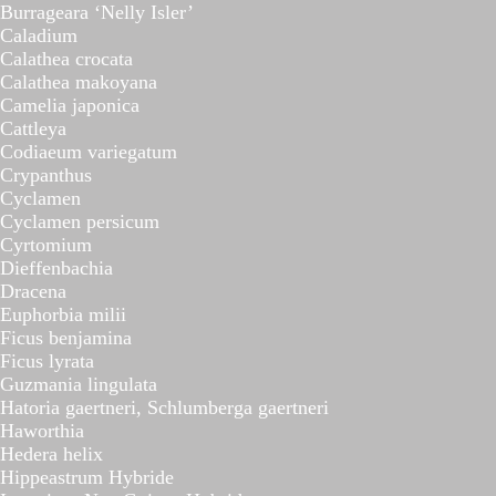
Burrageara ‘Nelly Isler’
Caladium
Calathea crocata
Calathea makoyana
Camelia japonica
Cattleya
Codiaeum variegatum
Crypanthus
Cyclamen
Cyclamen persicum
Cyrtomium
Dieffenbachia
Dracena
Euphorbia milii
Ficus benjamina
Ficus lyrata
Guzmania lingulata
Hatoria gaertneri, Schlumberga gaertneri
Haworthia
Hedera helix
Hippeastrum Hybride