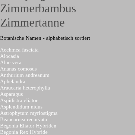
Zimmerbambus
Zimmertanne
Botanische Namen - alphabetisch sortiert
Aechmea fasciata
Alocasia
Aloe vera
Ananas comosus
Anthurium andreanum
Aphelandra
Araucaria heterophylla
Asparagus
Aspidistra eliator
Asplendidum nidus
Astrophytum myriostigma
Beaucarnea recurvata
Begonia Eliator Hybriden
Begonia Rex Hybride