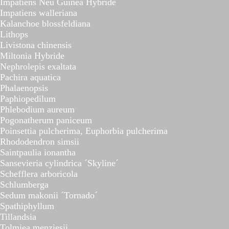
Impatiens Neu Guinea Hybride
Impatiens walleriana
Kalanchoe blossfeldiana
Lithops
Livistona chinensis
Miltonia Hybride
Nephrolepis exaltata
Pachira aquatica
Phalaenopsis
Paphiopedilum
Phlebodium aureum
Pogonatherum paniceum
Poinsettia pulcherima, Euphorbia pulcherima
Rhododendron simsii
Saintpaulia ionantha
Sansevieria cylindrica ´Skyline´
Schefflera arboricola
Schlumberga
Sedum makonii ´Tornado´
Spathiphyllum
Tillandsia
Tolmiea menziesii