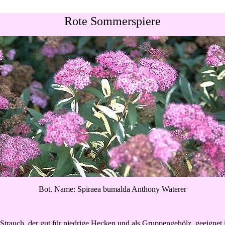
Rote Sommerspiere
Bot. Name: Spiraea bumalda Anthony Waterer
 Strauch, der gut für niedrige Hecken und als Gruppengehölz geeignet 