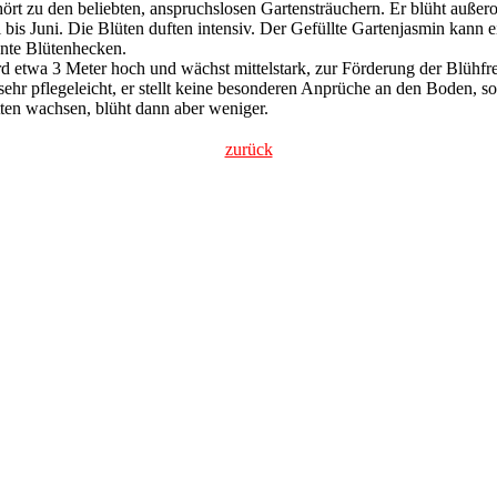
rt zu den beliebten, anspruchslosen Gartensträuchern. Er blüht außeror
is Juni. Die Blüten duften intensiv. Der Gefüllte Gartenjasmin kann e
unte Blütenhecken.
d etwa 3 Meter hoch und wächst mittelstark, zur Förderung der Blühfreu
ehr pflegeleicht, er stellt keine besonderen Anprüche an den Boden, sol
tten wachsen, blüht dann aber weniger.
zurück