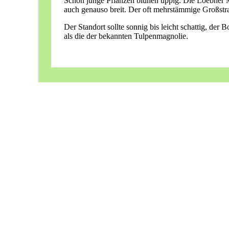
Schon junge Pflanzen blühen üppig. Die Loebner Ma
auch genauso breit. Der oft mehrstämmige Großstrau
Der Standort sollte sonnig bis leicht schattig, de
als die der bekannten Tulpenmagnolie.