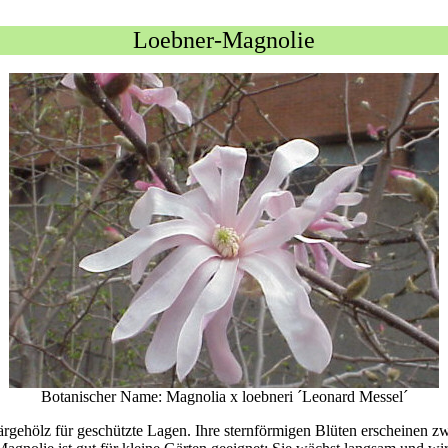
Loebner-Magnolie
Botanischer Name: Magnolia x loebneri ´Leonard Messel´
gehölz für geschützte Lagen. Ihre sternförmigen Blüten erscheinen zwis