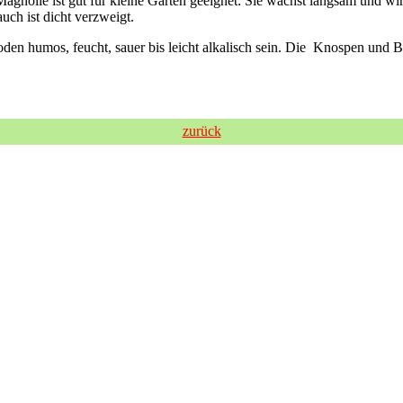
gnolie ist gut für kleine Gärten geeignet: Sie wächst langsam und wir
ch ist dicht verzweigt.
r Boden humos, feucht, sauer bis leicht alkalisch sein. Die Knospen und
zurück