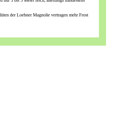
d nur 3 bis 5 Meter hoch, allerdings mindestens
 Blüten der Loebner Magnolie vertragen mehr Frost