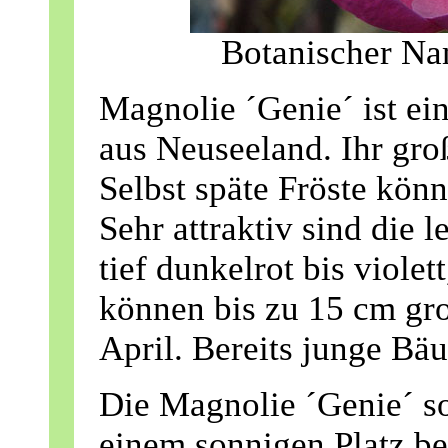
Botanischer Na
Magnolie ´Genie´ ist ei
aus Neuseeland. Ihr groß
Selbst späte Fröste kön
Sehr attraktiv sind die 
tief dunkelrot bis violet
können bis zu 15 cm gr
April. Bereits junge Bä
Die Magnolie ´Genie´ so
einem sonnigen Platz b