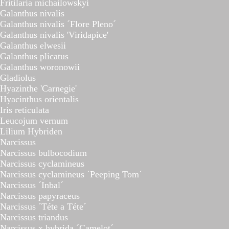
Fritilaria michailowskyi
Galanthus nivalis
Galanthus nivalis ´Flore Pleno´
Galanthus nivalis 'Viridapice'
Galanthus elwesii
Galanthus plicatus
Galanthus woronowii
Gladiolus
Hyazinthe 'Carnegie'
Hyacinthus orientalis
Iris reticulata
Leucojum vernum
Lilium Hybriden
Narcissus
Narcissus bulbocodium
Narcissus cyclamineus
Narcissus cyclamineus ´Peeping Tom´
Narcissus ´Inbal´
Narcissus papyraceus
Narcissus ´Téte a Téte´
Narcissus triandus
Narcissus x hybrida ´Camelot´