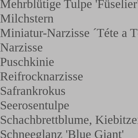
Mehrblütige Tulpe 'Füselier
Milchstern
Miniatur-Narzisse ´Téte a T
Narzisse
Puschkinie
Reifrocknarzisse
Safrankrokus
Seerosentulpe
Schachbrettblume, Kiebitze
Schneeglanz 'Blue Giant'