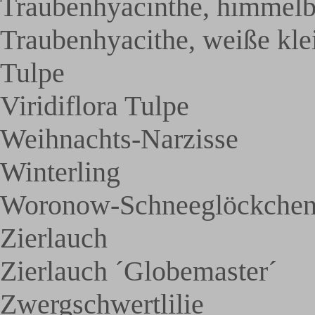
Traubenhyacinthe, himmelb
Traubenhyacithe, weiße kle
Tulpe
Viridiflora Tulpe
Weihnachts-Narzisse
Winterling
Woronow-Schneeglöckche
Zierlauch
Zierlauch ´Globemaster´
Zwergschwertlilie