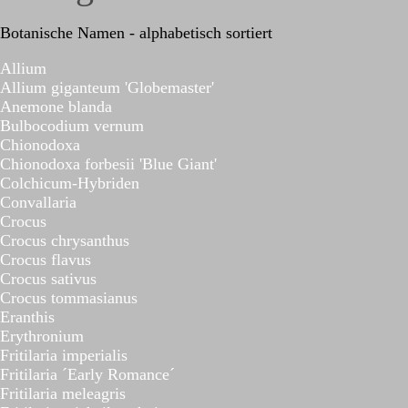
Botanische Namen - alphabetisch sortiert
Allium
Allium giganteum 'Globemaster'
Anemone blanda
Bulbocodium vernum
Chionodoxa
Chionodoxa forbesii 'Blue Giant'
Colchicum-Hybriden
Convallaria
Crocus
Crocus chrysanthus
Crocus flavus
Crocus sativus
Crocus tommasianus
Eranthis
Erythronium
Fritilaria imperialis
Fritilaria ´Early Romance´
Fritilaria meleagris