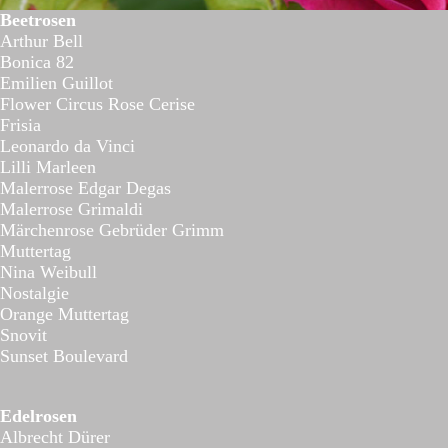
Beetrosen
Arthur Bell
Bonica 82
Emilien Guillot
Flower Circus Rose Cerise
Frisia
Leonardo da Vinci
Lilli Marleen
Malerrose Edgar Degas
Malerrose Grimaldi
Märchenrose Gebrüder Grimm
Muttertag
Nina Weibull
Nostalgie
Orange Muttertag
Snovit
Sunset Boulevard
Edelrosen
Albrecht Dürer