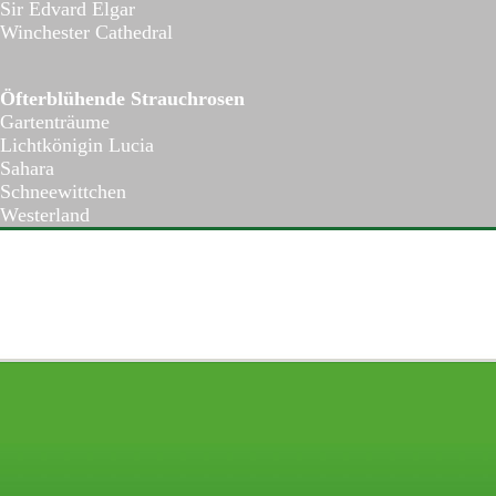
Sir Edvard Elgar
Winchester Cathedral
Öfterblühende Strauchrosen
Gartenträume
Lichtkönigin Lucia
Sahara
Schneewittchen
Westerland