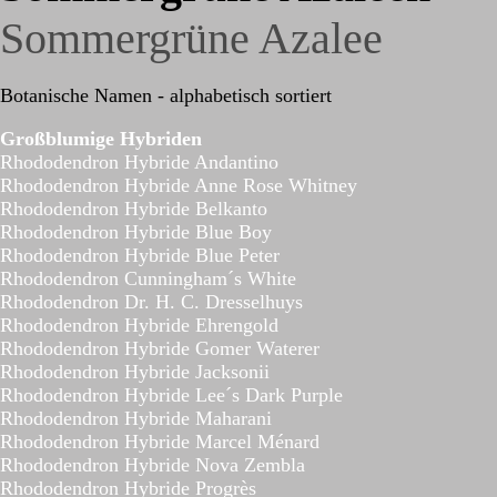
Sommergrüne Azalee
Botanische Namen - alphabetisch sortiert
Großblumige Hybriden
Rhododendron Hybride Andantino
Rhododendron Hybride Anne Rose Whitney
Rhododendron Hybride Belkanto
Rhododendron Hybride Blue Boy
Rhododendron Hybride Blue Peter
Rhododendron Cunningham´s White
Rhododendron Dr. H. C. Dresselhuys
Rhododendron Hybride Ehrengold
Rhododendron Hybride Gomer Waterer
Rhododendron Hybride Jacksonii
Rhododendron Hybride Lee´s Dark Purple
Rhododendron Hybride Maharani
Rhododendron Hybride Marcel Ménard
Rhododendron Hybride Nova Zembla
Rhododendron Hybride Progrès